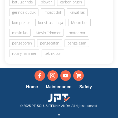
batu gerinda
blower
carbon brush
gerinda duduk
impact drill
kawat las
kompresor
konstruksi baja
Mesin bor
mesin las
Mesin Trimmer
motor bor
pengeboran
pengecatan
pengelasan
rotary hammer
teknik bor
Home
Maintenance
Safety
© 2025 PT. SOLUSI TEKNIK ANDA. All rights reserved.