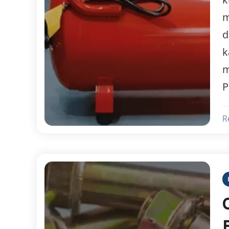
m
d
k
m
P
R