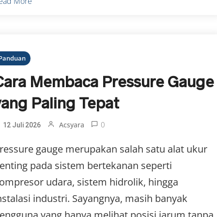
ead More
Panduan
Cara Membaca Pressure Gauge
yang Paling Tepat
0
Acsyara
12 Juli 2026
ressure gauge merupakan salah satu alat ukur
enting pada sistem bertekanan seperti
ompresor udara, sistem hidrolik, hingga
nstalasi industri. Sayangnya, masih banyak
engguna yang hanya melihat posisi jarum tanpa