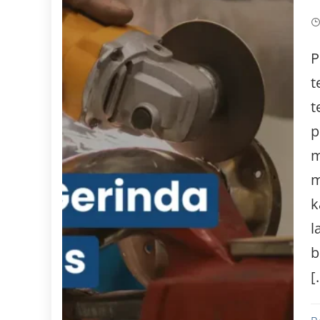
P
t
t
p
m
m
k
l
b
[