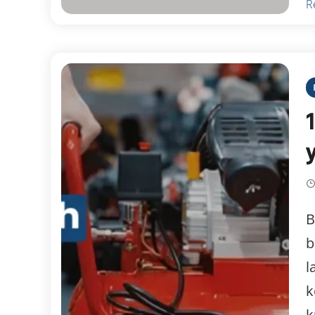
R
B
b
l
k
k