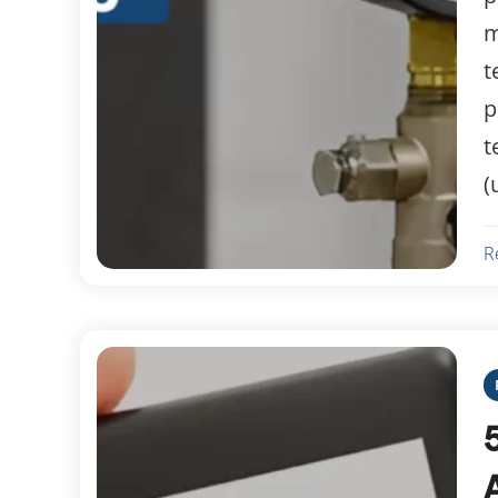
m
t
p
t
(
R