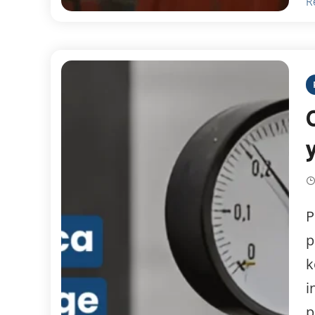
R
P
p
k
i
p