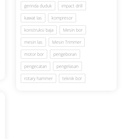
gerinda duduk
impact drill
kawat las
kompresor
konstruksi baja
Mesin bor
mesin las
Mesin Trimmer
motor bor
pengeboran
pengecatan
pengelasan
rotary hammer
teknik bor