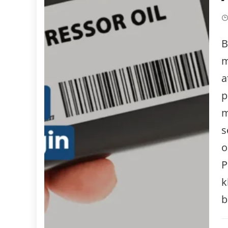
B
m
a
p
m
s
o
P
k
b