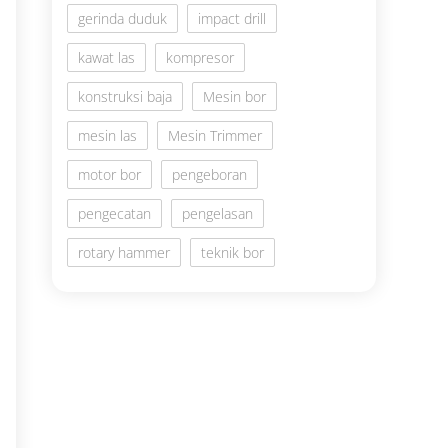
gerinda duduk
impact drill
kawat las
kompresor
konstruksi baja
Mesin bor
mesin las
Mesin Trimmer
motor bor
pengeboran
pengecatan
pengelasan
rotary hammer
teknik bor