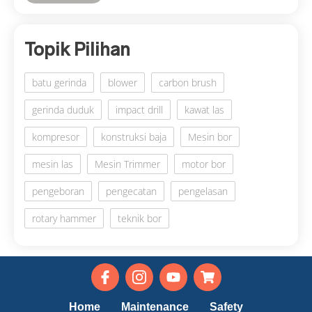
Topik Pilihan
batu gerinda
blower
carbon brush
gerinda duduk
impact drill
kawat las
kompresor
konstruksi baja
Mesin bor
mesin las
Mesin Trimmer
motor bor
pengeboran
pengecatan
pengelasan
rotary hammer
teknik bor
Home
Maintenance
Safety