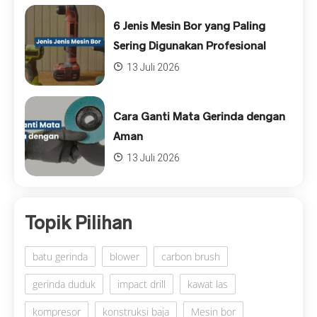
6 Jenis Mesin Bor yang Paling
Sering Digunakan Profesional
13 Juli 2026
Cara Ganti Mata Gerinda dengan
Aman
13 Juli 2026
Topik Pilihan
batu gerinda
blower
carbon brush
gerinda duduk
impact drill
kawat las
kompresor
konstruksi baja
Mesin bor