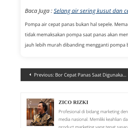
Baca Juga :
Selang air sering kusut dan c
Pompa air cepat panas bukan hal sepele. Mem
tidak memaksakan pompa saat panas akan menja
jauh lebih murah dibanding mengganti pompa 
Previous:
Bor Cepat Panas Saat Digunakan, Ini Penyebab Utamanya
ZICO RIZKI
Profesional di bidang marketing den
media nasional. Memiliki keahlian d
product marketing yang tepat sasar