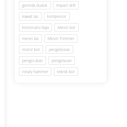
gerinda duduk
impact drill
kawat las
kompresor
konstruksi baja
Mesin bor
mesin las
Mesin Trimmer
motor bor
pengeboran
pengecatan
pengelasan
rotary hammer
teknik bor