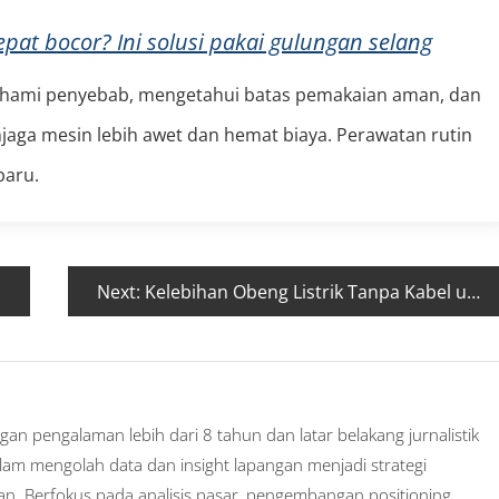
epat bocor? Ini solusi pakai gulungan selang
ahami penyebab, mengetahui batas pemakaian aman, dan
ga mesin lebih awet dan hemat biaya. Perawatan rutin
baru.
Next:
Kelebihan Obeng Listrik Tanpa Kabel untuk Pekerjaan DIY
gan pengalaman lebih dari 8 tahun dan latar belakang jurnalistik
alam mengolah data dan insight lapangan menjadi strategi
an. Berfokus pada analisis pasar, pengembangan positioning