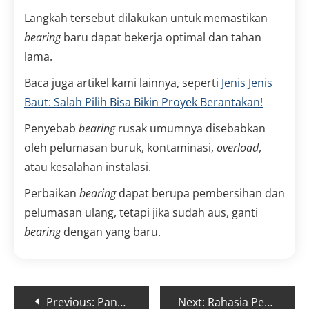
Langkah tersebut dilakukan untuk memastikan
bearing
baru dapat bekerja optimal dan tahan
lama.
Baca juga artikel kami lainnya, seperti
Jenis Jenis
Baut: Salah Pilih Bisa Bikin Proyek Berantakan!
Penyebab
bearing
rusak umumnya disebabkan
oleh pelumasan buruk, kontaminasi,
overload
,
atau kesalahan instalasi.
Perbaikan
bearing
dapat berupa pembersihan dan
pelumasan ulang, tetapi jika sudah aus, ganti
bearing
dengan yang baru.
Previous:
Panduan Tarif Tol Bali Mandara untuk Efisiensi Distribusi Alat Teknik di Bali
Next:
Rahasia Perawatan Masjid Agung Ibnu Batutah Bali