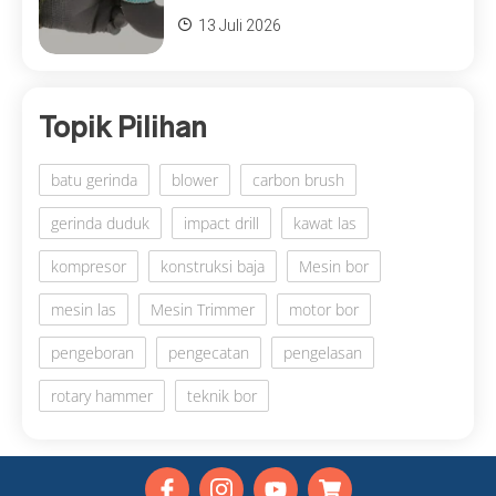
13 Juli 2026
Topik Pilihan
batu gerinda
blower
carbon brush
gerinda duduk
impact drill
kawat las
kompresor
konstruksi baja
Mesin bor
mesin las
Mesin Trimmer
motor bor
pengeboran
pengecatan
pengelasan
rotary hammer
teknik bor