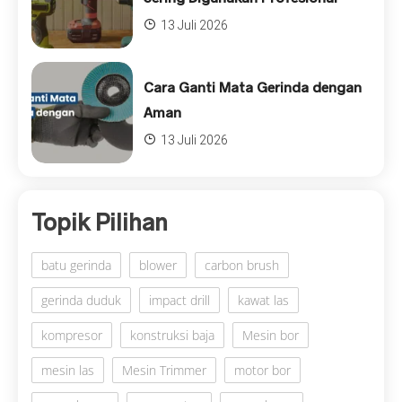
13 Juli 2026
Cara Ganti Mata Gerinda dengan
Aman
13 Juli 2026
Topik Pilihan
batu gerinda
blower
carbon brush
gerinda duduk
impact drill
kawat las
kompresor
konstruksi baja
Mesin bor
mesin las
Mesin Trimmer
motor bor