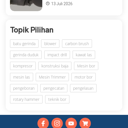
13 Juli 2026
Topik Pilihan
batu gerinda
blower
carbon brush
gerinda duduk
impact drill
kawat las
kompresor
konstruksi baja
Mesin bor
mesin las
Mesin Trimmer
motor bor
pengeboran
pengecatan
pengelasan
rotary hammer
teknik bor