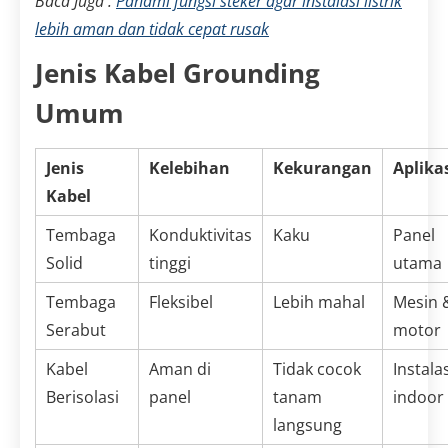
Baca Juga :
Pahami fungsi steker agar instalasi listrik
lebih aman dan tidak cepat rusak
Jenis Kabel Grounding
Umum
Jenis
Kelebihan
Kekurangan
Aplika
Kabel
Tembaga
Konduktivitas
Kaku
Panel
Solid
tinggi
utama
Tembaga
Fleksibel
Lebih mahal
Mesin 
Serabut
motor
Kabel
Aman di
Tidak cocok
Instala
Berisolasi
panel
tanam
indoor
langsung