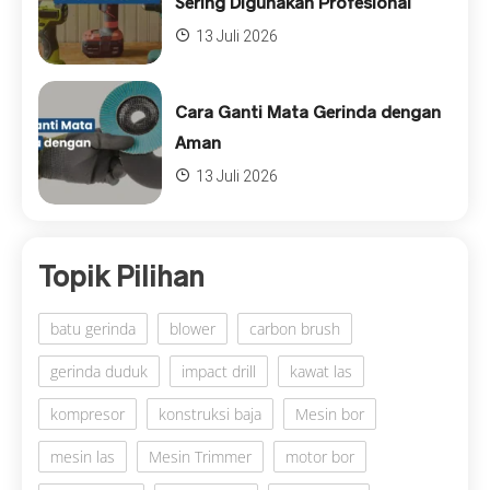
Sering Digunakan Profesional
13 Juli 2026
Cara Ganti Mata Gerinda dengan
Aman
13 Juli 2026
Topik Pilihan
batu gerinda
blower
carbon brush
gerinda duduk
impact drill
kawat las
kompresor
konstruksi baja
Mesin bor
mesin las
Mesin Trimmer
motor bor